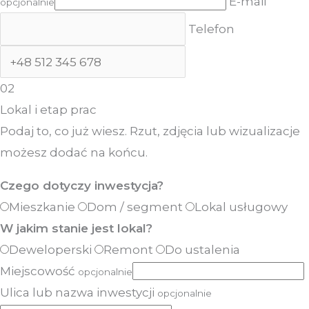
E-mail
opcjonalnie
Telefon
02
Lokal i etap prac
Podaj to, co już wiesz. Rzut, zdjęcia lub wizualizacje
możesz dodać na końcu.
Czego dotyczy inwestycja?
Mieszkanie
Dom / segment
Lokal usługowy
W jakim stanie jest lokal?
Deweloperski
Remont
Do ustalenia
Miejscowość
opcjonalnie
Ulica lub nazwa inwestycji
opcjonalnie