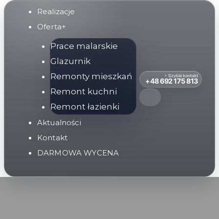
Przejdź
Realizacje
do
Oferta+
treści
Prace malarskie
Glazurnik
Remonty mieszkań
⚡ Szybki kontakt
+48 692 175 813
Remont kuchni
Remont łazienki
Aktualności
Kontakt
DARMOWA WYCENA