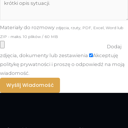
Materiały do rozmowy
zdjęcia, rzuty, PDF, Excel, Word lub
ZIP - maks. 10 plików / 60 MB
Dodaj
zdjęcia, dokumenty lub zestawienia
Akceptuję
politykę prywatności i proszę o odpowiedź na moją
wiadomość.
Wyślij Wiadomość