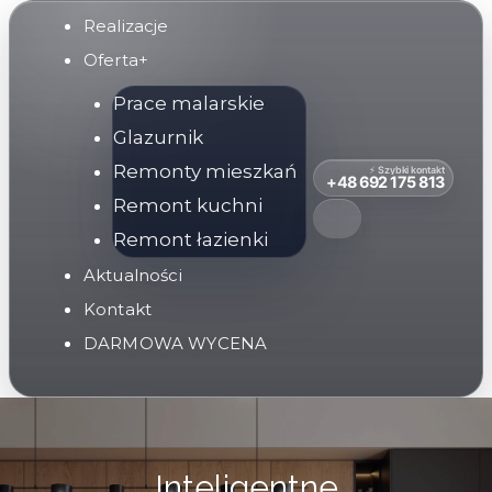
Przejdź
Realizacje
do
Oferta+
treści
Prace malarskie
Glazurnik
Remonty mieszkań
⚡ Szybki kontakt
+48 692 175 813
Remont kuchni
Remont łazienki
Aktualności
Kontakt
DARMOWA WYCENA
Inteligentne