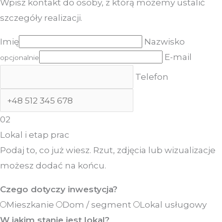
Wpisz kontakt do osoby, z którą możemy ustalić
szczegóły realizacji.
Imię
Nazwisko
E-mail
opcjonalnie
Telefon
02
Lokal i etap prac
Podaj to, co już wiesz. Rzut, zdjęcia lub wizualizacje
możesz dodać na końcu.
Czego dotyczy inwestycja?
Mieszkanie
Dom / segment
Lokal usługowy
W jakim stanie jest lokal?