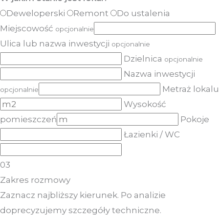
Deweloperski
Remont
Do ustalenia
Miejscowość
opcjonalnie
Ulica lub nazwa inwestycji
opcjonalnie
Dzielnica
opcjonalnie
Nazwa inwestycji
Metraż lokalu
opcjonalnie
Wysokość
pomieszczeń
Pokoje
Łazienki / WC
03
Zakres rozmowy
Zaznacz najbliższy kierunek. Po analizie
doprecyzujemy szczegóły techniczne.