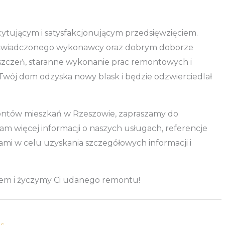
tującym i satysfakcjonującym przedsięwzięciem.
oświadczonego wykonawcy oraz dobrym doborze
szczeń, staranne wykonanie prac remontowych i
wój dom odzyska nowy blask i będzie odzwierciedlał
ontów mieszkań w Rzeszowie, zapraszamy do
tam więcej informacji o naszych usługach, referencje
ami w celu uzyskania szczegółowych informacji i
łem i życzymy Ci udanego remontu!