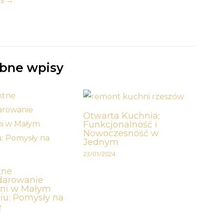
is
→
bne wpisy
Otwarta Kuchnia:
Funkcjonalność i
Nowoczesność w
Jednym
23/01/2024
tne
darowanie
eni w Małym
iu: Pomysły na
ę