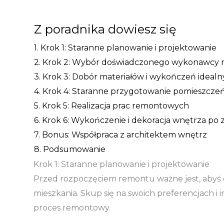
Z poradnika dowiesz się
1.
Krok 1: Staranne planowanie i projektowanie
2.
Krok 2: Wybór doświadczonego wykonawcy 
3.
Krok 3: Dobór materiałów i wykończeń ideal
4.
Krok 4: Staranne przygotowanie pomieszcze
5.
Krok 5: Realizacja prac remontowych
6.
Krok 6: Wykończenie i dekoracja wnętrza p
7.
Bonus: Współpraca z architektem wnętrz
8.
Podsumowanie
Krok 1: Staranne planowanie i projektowanie
Przed rozpoczęciem remontu ważne jest, abyś d
mieszkania. Skup się na swoich preferencjach i i
proces remontowy.