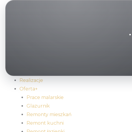
Przejdź
do
treści
Realizacje
Oferta+
Prace malarskie
Glazurnik
Remonty mieszkań
Remont kuchni
Remont łazienki