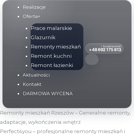
Przejdź
Realizacje
do
Oferta+
treści
Prace malarskie
Glazurnik
Remonty mieszkań
⚡ Szybki kontakt
+48 692 175 813
Remont kuchni
Remont łazienki
Aktualności
Kontakt
DARMOWA WYCENA
Remonty mieszkań Rzeszów – Generalne remonty,
adaptacje, wykończenia wnętrz
Perfect4you – profesjonalne remonty mieszkań i