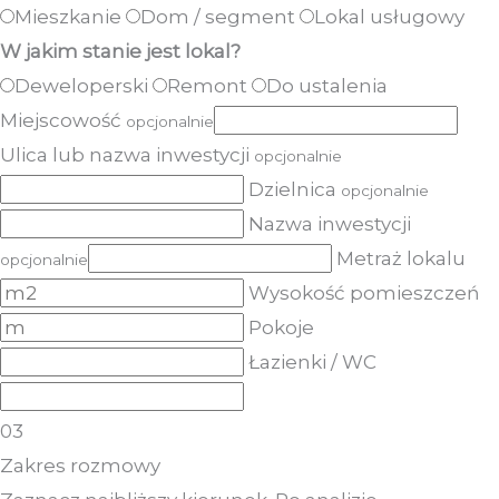
Mieszkanie
Dom / segment
Lokal usługowy
W jakim stanie jest lokal?
Deweloperski
Remont
Do ustalenia
Miejscowość
opcjonalnie
Ulica lub nazwa inwestycji
opcjonalnie
Dzielnica
opcjonalnie
Nazwa inwestycji
Metraż lokalu
opcjonalnie
Wysokość pomieszczeń
Pokoje
Łazienki / WC
03
Zakres rozmowy