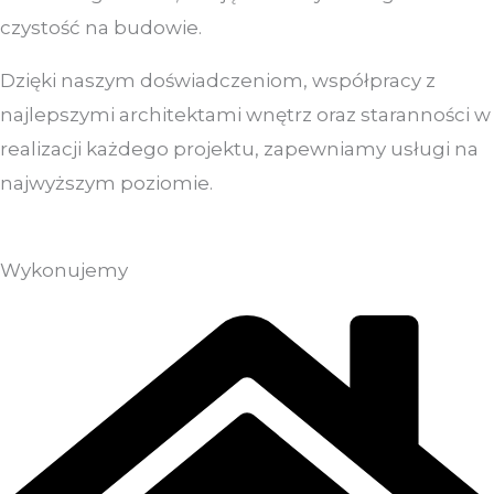
czystość na budowie.
Dzięki naszym doświadczeniom, współpracy z
najlepszymi architektami wnętrz oraz staranności w
realizacji każdego projektu, zapewniamy usługi na
najwyższym poziomie.
Wykonujemy