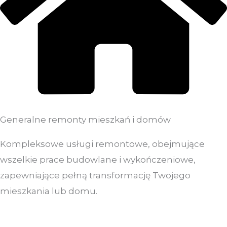
Generalne remonty mieszkań i domów
Kompleksowe usługi remontowe, obejmujące
wszelkie prace budowlane i wykończeniowe,
zapewniające pełną transformację Twojego
mieszkania lub domu.