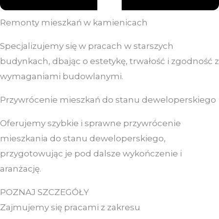
Remonty mieszkań w kamienicach
Specjalizujemy się w pracach w starszych
budynkach, dbając o estetykę, trwałość i zgodność z
wymaganiami budowlanymi.
Przywrócenie mieszkań do stanu deweloperskiego
Oferujemy szybkie i sprawne przywrócenie
mieszkania do stanu deweloperskiego,
przygotowując je pod dalsze wykończenie i
aranżację.
POZNAJ SZCZEGÓŁY
Zajmujemy się pracami z zakresu