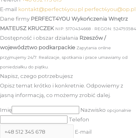
E-mail
kontakt@perfect4you.pl
perfect4you@op.pl
Dane firmy
PERFECT4YOU Wykończenia Wnętrz
MATEUSZ KRUCZEK
NIP: 5170434668 · REGON: 524793584
Dostępność i obszar działania
Rzeszów /
województwo podkarpackie
Zapytania online
przyjmujemy 24/7. Realizacje, spotkania i prace umawiamy od
poniedziałku do piątku.
Napisz, czego potrzebujesz
Opisz temat krótko i konkretnie. Odpowiemy z
jasną informacją, co możemy zrobić dalej.
Imię
Nazwisko
opcjonalnie
Telefon
E-mail